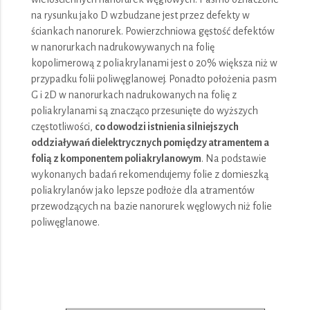
na rysunku jako D wzbudzane jest przez defekty w
ściankach nanorurek. Powierzchniowa gęstość defektów
w nanorurkach nadrukowywanych na folię
kopolimerową z poliakrylanami jest o 20% większa niż w
przypadku folii poliwęglanowej. Ponadto położenia pasm
G i 2D w nanorurkach nadrukowanych na folię z
poliakrylanami są znacząco przesunięte do wyższych
częstotliwości,
co dowodzi istnienia silniejszych
oddziaływań dielektrycznych pomiędzy atramentem a
folią z komponentem poliakrylanowym
. Na podstawie
wykonanych badań rekomendujemy folie z domieszką
poliakrylanów jako lepsze podłoże dla atramentów
przewodzących na bazie nanorurek węglowych niż folie
poliwęglanowe.