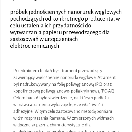
próbek jednościennych nanorurek węglowych
pochodzących od konkretnego producenta, w
celu ustalenia ich przydatności do
wytwarzania papieru przewodzącego dla
zastosowań w urządzeniach
elektrochemicznych
Przedmiotem badań był atrament przewodzący
zawierający wielościenne nanorurki węglowe. Atrament
był nadrukowywany na folię poliwęglanową (PC) oraz
kopolimerową poliwęglanowo-poliakrylanową (PC-AC).
Celem badań było stwierdzenie, na którym podłożu
warstwa atramentu wykazuje lepsze właściwości
adhezyjne. W tym celu zastosowano metodę pomiaru
widm rozpraszania Ramana. W zmierzonych widmach
widoczne są pasma charakterystyczne dla
wielościennych nanorurek węglowych. Pasmo oznaczone