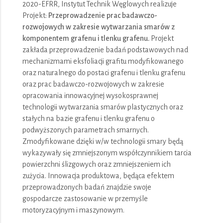
2020-EFRR, Instytut Technik Węglowych realizuje
Projekt:
Przeprowadzenie prac badawczo-
rozwojowych w zakresie wytwarzania smarów z
komponentem grafenu i tlenku grafenu.
Projekt
zakłada przeprowadzenie badań podstawowych nad
mechanizmami eksfoliacji grafitu modyfikowanego
oraz naturalnego do postaci grafenu i tlenku grafenu
oraz prac badawczo-rozwojowych w zakresie
opracowania innowacyjnej wysokosprawnej
technologii wytwarzania smarów plastycznych oraz
stałych na bazie grafenu i tlenku grafenu o
podwyższonych parametrach smarnych.
Zmodyfikowane dzięki w/w technologii smary będą
wykazywały się zmniejszonym współczynnikiem tarcia
powierzchni ślizgowych oraz zmniejszeniem ich
zużycia. Innowacja produktowa, będąca efektem
przeprowadzonych badań znajdzie swoje
gospodarcze zastosowanie w przemyśle
motoryzacyjnym i maszynowym.