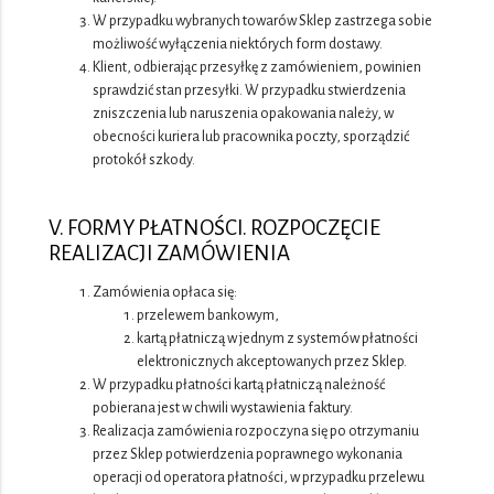
W przypadku wybranych towarów Sklep zastrzega sobie
możliwość wyłączenia niektórych form dostawy.
Klient, odbierając przesyłkę z zamówieniem, powinien
sprawdzić stan przesyłki. W przypadku stwierdzenia
zniszczenia lub naruszenia opakowania należy, w
obecności kuriera lub pracownika poczty, sporządzić
protokół szkody.
V. FORMY PŁATNOŚCI. ROZPOCZĘCIE
REALIZACJI ZAMÓWIENIA
Zamówienia opłaca się:
przelewem bankowym,
kartą płatniczą w jednym z systemów płatności
elektronicznych akceptowanych przez Sklep.
W przypadku płatności kartą płatniczą należność
pobierana jest w chwili wystawienia faktury.
Realizacja zamówienia rozpoczyna się po otrzymaniu
przez Sklep potwierdzenia poprawnego wykonania
operacji od operatora płatności, w przypadku przelewu