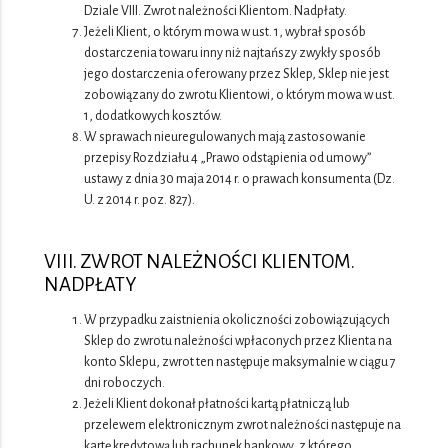
Dziale VIII. Zwrot należności Klientom. Nadpłaty.
Jeżeli Klient, o którym mowa w ust. 1, wybrał sposób
dostarczenia towaru inny niż najtańszy zwykły sposób
jego dostarczenia oferowany przez Sklep, Sklep nie jest
zobowiązany do zwrotu Klientowi, o którym mowa w ust.
1, dodatkowych kosztów.
W sprawach nieuregulowanych mają zastosowanie
przepisy Rozdziału 4 „Prawo odstąpienia od umowy”
ustawy z dnia 30 maja 2014 r. o prawach konsumenta (Dz.
U. z 2014 r. poz. 827).
VIII. ZWROT NALEŻNOŚCI KLIENTOM.
NADPŁATY
W przypadku zaistnienia okoliczności zobowiązujących
Sklep do zwrotu należności wpłaconych przez Klienta na
konto Sklepu, zwrot ten następuje maksymalnie w ciągu 7
dni roboczych.
Jeżeli Klient dokonał płatności kartą płatniczą lub
przelewem elektronicznym zwrot należności następuje na
kartę kredytową lub rachunek bankowy, z którego