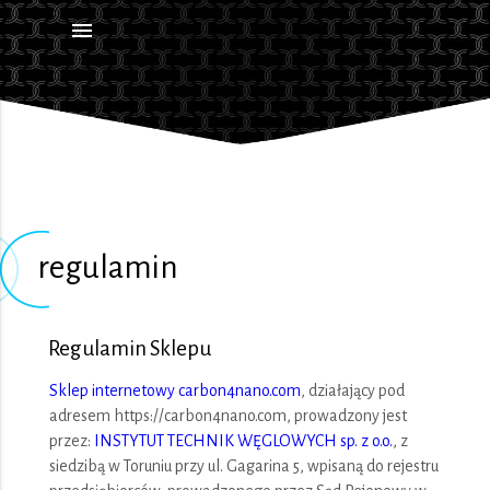
menu
regulamin
Regulamin Sklepu
Sklep internetowy carbon4nano.com
, działający pod
adresem https://carbon4nano.com, prowadzony jest
przez:
INSTYTUT TECHNIK WĘGLOWYCH sp. z o.o.
, z
siedzibą w Toruniu przy ul. Gagarina 5, wpisaną do rejestru