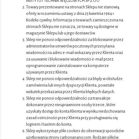
INSTYTUT TECHNIK WĘGLOWYCH SP Z O O
Towary prezentowane na stronach Sklepu nie stanowią
oferty w rozumieniu ustawy z dnia 23 kwietnia 1964 r.
Kodeks cywilny. Informacja o towarach zamieszczona na
stronach Sklepu nie oznacza, że towary są dostępne w
magazynie Sklepu lub u jego dostawców.
Sklep nie ponosi odpowiedzialności za blokowanie przez
administratorów serwerów pocztowych przesyłania
wiadomości na adres e-mail wskazany przez Klienta oraz
za usuwanie i blokowanie wiadomości e-mail przez
oprogramowanie zainstalowane na komputerze
używanym przez Klienta.
Sklep nie ponosi odpowiedzialności za błędy w obsłudze
zamówienia lub innych dyspozycji Klienta, powstałe
wskutek przekazania przez Klienta błędnych danych.
Sklep nie ponosi odpowiedzialności za transakcje
dokonane przez nieuprawnione osoby trzecie, które
uzyskały dostęp do konta Klienta w wyniku niedochowania
zasad ostrożności przez Klienta przy posługiwaniu się
loginem i hasłem do konta.
Sklep wykorzystuje pliki cookies do obserwacji sposobów
użytkowania strony carbon4nano.com. Rodzaje plików