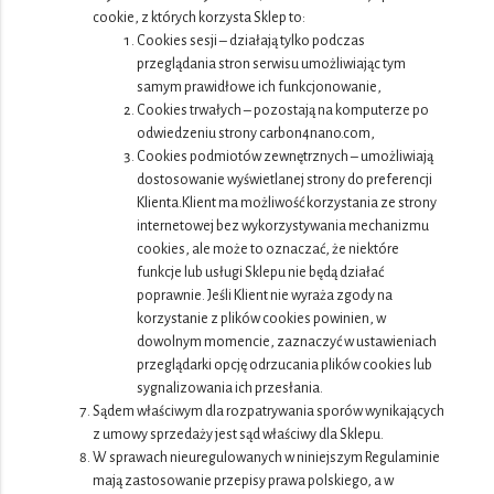
cookie, z których korzysta Sklep to:
Cookies sesji – działają tylko podczas
przeglądania stron serwisu umożliwiając tym
samym prawidłowe ich funkcjonowanie,
Cookies trwałych – pozostają na komputerze po
odwiedzeniu strony carbon4nano.com,
Cookies podmiotów zewnętrznych – umożliwiają
dostosowanie wyświetlanej strony do preferencji
Klienta.Klient ma możliwość korzystania ze strony
internetowej bez wykorzystywania mechanizmu
cookies, ale może to oznaczać, że niektóre
funkcje lub usługi Sklepu nie będą działać
poprawnie. Jeśli Klient nie wyraża zgody na
korzystanie z plików cookies powinien, w
dowolnym momencie, zaznaczyć w ustawieniach
przeglądarki opcję odrzucania plików cookies lub
sygnalizowania ich przesłania.
Sądem właściwym dla rozpatrywania sporów wynikających
z umowy sprzedaży jest sąd właściwy dla Sklepu.
W sprawach nieuregulowanych w niniejszym Regulaminie
mają zastosowanie przepisy prawa polskiego, a w