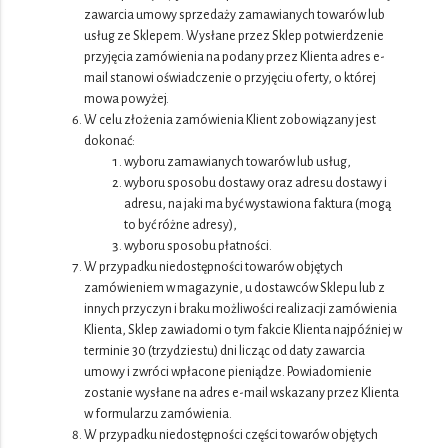
zawarcia umowy sprzedaży zamawianych towarów lub
usług ze Sklepem. Wysłane przez Sklep potwierdzenie
przyjęcia zamówienia na podany przez Klienta adres e-
mail stanowi oświadczenie o przyjęciu oferty, o której
mowa powyżej.
W celu złożenia zamówienia Klient zobowiązany jest
dokonać:
wyboru zamawianych towarów lub usług,
wyboru sposobu dostawy oraz adresu dostawy i
adresu, na jaki ma być wystawiona faktura (mogą
to być różne adresy),
wyboru sposobu płatności.
W przypadku niedostępności towarów objętych
zamówieniem w magazynie, u dostawców Sklepu lub z
innych przyczyn i braku możliwości realizacji zamówienia
Klienta, Sklep zawiadomi o tym fakcie Klienta najpóźniej w
terminie 30 (trzydziestu) dni licząc od daty zawarcia
umowy i zwróci wpłacone pieniądze. Powiadomienie
zostanie wysłane na adres e-mail wskazany przez Klienta
w formularzu zamówienia.
W przypadku niedostępności części towarów objętych