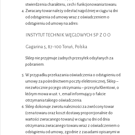
stwierdzenia charakteru, cech i funkcjonowania towaru.
Zwracany towar należy odesłać najpóźniej w ciągu 14 dni
od odstąpienia od umowy wraz z oświadczeniem o
odstąpieniu od umowy na adres:
INSTYTUT TECHNIK WĘGLOWYCH SP Z O O
Gagarina 5, 87-100 Toruń, Polska
Sklep nie przyjmuje żadnych przesyłek odsyłanych za
pobraniem.
W przypadku przekazania oświadczenia o odstąpieniu od
umowy za pośrednictwem poczty elektronicznej, Sklep –
niezwłocznie po jego otrzymaniu – przesyła Klientowi, o
którym mowa w ust. 1, email informujący o fakcie
otrzymania takiego oświadczenia.
Sklep dokonuje zwrotu należności za zwrócony towar
(cena towaru oraz koszt dostawy proporcjonalnie do
wartości zwracanego towaru) w ciągu 14 dni od dnia
otrzymania zwracanego towaru wraz z oświadczeniem o
odstąpieniu od umowy, zgodnie z zasadami opisanymi w