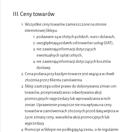
III. Ceny towarów
Wszystkie ceny towarów zamieszczone na stronie
internetowej Sklepu:
podawane są w złotych polskich, euro i dolarach,
uwzględniają podatek od towarów i usług (VAT),
nie zawierają informacji dotyczących
ewentualnych opłat celnych,
nie zawierają informacji dotyczących kosztów
dostawy.
Cena podana przy każdym towarze jest wiążąca w chwili
złożenia przez Klienta zamówienia.
Sklep zastrzega sobie prawo do dokonywania zmian cen
towarów, przeprowadzania i odwoływania akcji
promocyjnych i wyprzedaży lub wprowadzania w nich
zmian. Uprawnienie powyższe nie ma wpływu na ceny
towarów w zamówieniach złożonych przed datą wejścia w
życie zmiany ceny, warunków akcji promocyjnych lub
wyprzedaży.
Promocje w Sklepie nie podlegają łączeniu, o ile regulamin