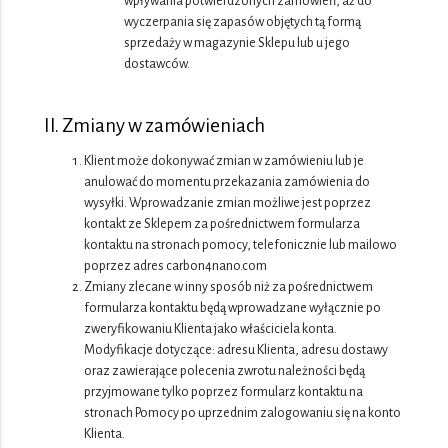
wpływania potwierdzonych zamówień, aż do
wyczerpania się zapasów objętych tą formą
sprzedaży w magazynie Sklepu lub u jego
dostawców.
II. Zmiany w zamówieniach
Klient może dokonywać zmian w zamówieniu lub je
anulować do momentu przekazania zamówienia do
wysyłki. Wprowadzanie zmian możliwe jest poprzez
kontakt ze Sklepem za pośrednictwem formularza
kontaktu na stronach pomocy, telefonicznie lub mailowo
poprzez adres carbon4nano.com
Zmiany zlecane w inny sposób niż za pośrednictwem
formularza kontaktu będą wprowadzane wyłącznie po
zweryfikowaniu Klienta jako właściciela konta.
Modyfikacje dotyczące: adresu Klienta, adresu dostawy
oraz zawierające polecenia zwrotu należności będą
przyjmowane tylko poprzez formularz kontaktu na
stronach Pomocy po uprzednim zalogowaniu się na konto
Klienta.