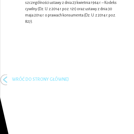
szczególności ustawy z dnia 23 kwietnia 1964 r. – Kodeks
cywilny (Dz. U. z 2014 r. poz. 121) oraz ustawy z dnia 30
maja 2014 r. o prawach konsumenta (Dz. U. z 2014 r. poz.
827).
WRÓĆ DO STRONY GŁÓWNEJ