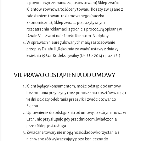
z powodu wyczerpania zapasów towaru) Sklep zwróci
Klientowi równowartość ceny towaru. Koszty związane z
odesłaniem towaru reklamowanego (paczka
ekonomiczna), Sklep zwraca po pozytywnym
rozpatrzeniu reklamacji zgodnie z procedurą opisaną w
Dziale VIII. Zwrot należności Klientom. Nadpłaty.
W sprawach nieuregulowanych mają zastosowanie
przepisy Działu II „Rękojmia za wady” ustawy z dnia 23
kwietnia 1964 r. Kodeks cywilny (Dz. U. z 2014 r. poz. 121).
VII. PRAWO ODSTĄPIENIA OD UMOWY
Klient będący konsumentem, może odstąpić od umowy
bez podania przyczyny i bez ponoszenia kosztów w ciągu
14 dni od daty odebrania przesyłki i zwrócić towar do
Sklepu.
Uprawnienie do odstąpienia od umowy, o którym mowa w
ust. 1, nie przysługuje gdy przedmiotem świadczenia
przez Sklep jest usługa.
Zwracane towary nie mogą nosić śladów korzystania z
nich w sposób wykraczający poza konieczny do