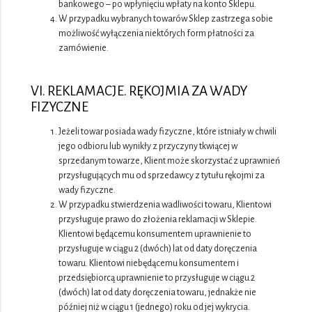
bankowego – po wpłynięciu wpłaty na konto Sklepu.
W przypadku wybranych towarów Sklep zastrzega sobie
możliwość wyłączenia niektórych form płatności za
zamówienie.
VI. REKLAMACJE. RĘKOJMIA ZA WADY
FIZYCZNE
Jeżeli towar posiada wady fizyczne, które istniały w chwili
jego odbioru lub wynikły z przyczyny tkwiącej w
sprzedanym towarze, Klient może skorzystać z uprawnień
przysługujących mu od sprzedawcy z tytułu rękojmi za
wady fizyczne.
W przypadku stwierdzenia wadliwości towaru, Klientowi
przysługuje prawo do złożenia reklamacji w Sklepie.
Klientowi będącemu konsumentem uprawnienie to
przysługuje w ciągu 2 (dwóch) lat od daty doręczenia
towaru. Klientowi niebędącemu konsumentem i
przedsiębiorcą uprawnienie to przysługuje w ciągu 2
(dwóch) lat od daty doręczenia towaru, jednakże nie
później niż w ciągu 1 (jednego) roku od jej wykrycia.