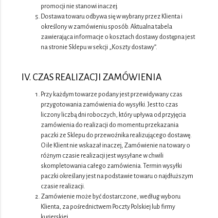
promocji nie stanowi inaczej.
Dostawa towaru odbywa się w wybrany przez Klienta i
określony w zamówieniu sposób. Aktualna tabela
zawierająca informacje o kosztach dostawy dostępna jest
na stronie Sklepu w sekcji „Koszty dostawy”.
IV. CZAS REALIZACJI ZAMÓWIENIA
Przy każdym towarze podany jest przewidywany czas
przygotowania zamówienia do wysyłki. Jest to czas
liczony liczbą dni roboczych, który upływa od przyjęcia
zamówienia do realizacji do momentu przekazania
paczki ze Sklepu do przewoźnika realizującego dostawę.
O ile Klient nie wskazał inaczej, Zamówienie na towary o
różnym czasie realizacji jest wysyłane w chwili
skompletowania całego zamówienia. Termin wysyłki
paczki określany jest na podstawie towaru o najdłuższym
czasie realizacji.
Zamówienie może być dostarczone, według wyboru
Klienta, za pośrednictwem Poczty Polskiej lub firmy
kurierskiej.