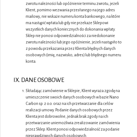
zwrotu należności lub opóźnienie terminu zwrotu, jeżeli
Klient, pomimo wezwania przesłanego na jego adres
mailowy, nie wskaże numeru konta bankowego, na które
ma nastąpić wpłata lub gdy nie przekaże Sklepowi
wszystkich danych koniecznych do dokonania wpłaty.
Sklep nie ponosi odpowiedzialności za niedokonanie
zwrotu należności lub jego opóźnienie, jeżeli nastąpiło to
z powodu przekazania przez Klienta błędnych danych
osobowych (imię, nazwisko, adres) lub błędnego numeru
konta.
IX. DANE OSOBOWE
Składając zamówienie w Sklepie, Klient wyraża zgodę na
umieszczenie swoich danych osobowych w bazie Nano
Carbon sp. z o.o. oraz na ich przetwarzanie dla celów
realizacji umowy. Podanie danych osobowych przez
Klienta jest dobrowolne, jednak brak zgody na ich
przetwarzanie uniemożliwia zrealizowanie zamówienia
przez Sklep. Klient ponosi odpowiedzialność za podanie
nieprawdziwych danych osobowych.