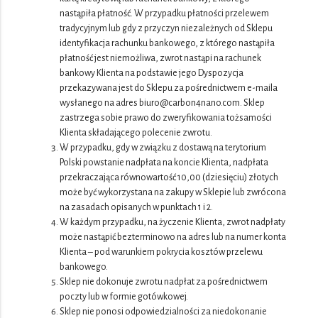
nastąpiła płatność. W przypadku płatności przelewem
tradycyjnym lub gdy z przyczyn niezależnych od Sklepu
identyfikacja rachunku bankowego, z którego nastąpiła
płatność jest niemożliwa, zwrot nastąpi na rachunek
bankowy Klienta na podstawie jego Dyspozycja
przekazywana jest do Sklepu za pośrednictwem e-maila
wysłanego na adres biuro@carbon4nano.com. Sklep
zastrzega sobie prawo do zweryfikowania tożsamości
Klienta składającego polecenie zwrotu.
W przypadku, gdy w związku z dostawą na terytorium
Polski powstanie nadpłata na koncie Klienta, nadpłata
przekraczająca równowartość 10,00 (dziesięciu) złotych
może być wykorzystana na zakupy w Sklepie lub zwrócona
na zasadach opisanych w punktach 1 i 2.
W każdym przypadku, na życzenie Klienta, zwrot nadpłaty
może nastąpić bezterminowo na adres lub na numer konta
Klienta – pod warunkiem pokrycia kosztów przelewu
bankowego.
Sklep nie dokonuje zwrotu nadpłat za pośrednictwem
poczty lub w formie gotówkowej.
Sklep nie ponosi odpowiedzialności za niedokonanie