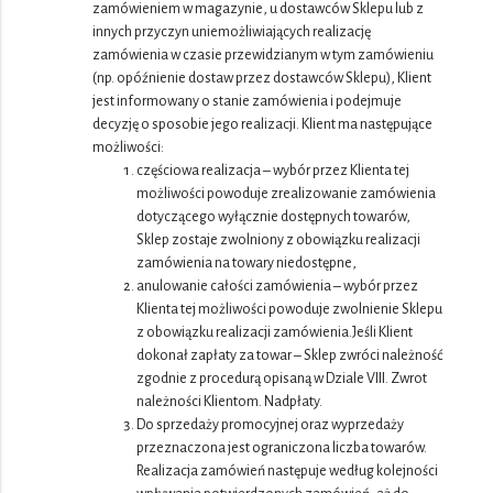
zamówieniem w magazynie, u dostawców Sklepu lub z
innych przyczyn uniemożliwiających realizację
zamówienia w czasie przewidzianym w tym zamówieniu
(np. opóźnienie dostaw przez dostawców Sklepu), Klient
jest informowany o stanie zamówienia i podejmuje
decyzję o sposobie jego realizacji. Klient ma następujące
możliwości:
częściowa realizacja – wybór przez Klienta tej
możliwości powoduje zrealizowanie zamówienia
dotyczącego wyłącznie dostępnych towarów,
Sklep zostaje zwolniony z obowiązku realizacji
zamówienia na towary niedostępne,
anulowanie całości zamówienia – wybór przez
Klienta tej możliwości powoduje zwolnienie Sklepu
z obowiązku realizacji zamówienia.Jeśli Klient
dokonał zapłaty za towar – Sklep zwróci należność
zgodnie z procedurą opisaną w Dziale VIII. Zwrot
należności Klientom. Nadpłaty.
Do sprzedaży promocyjnej oraz wyprzedaży
przeznaczona jest ograniczona liczba towarów.
Realizacja zamówień następuje według kolejności