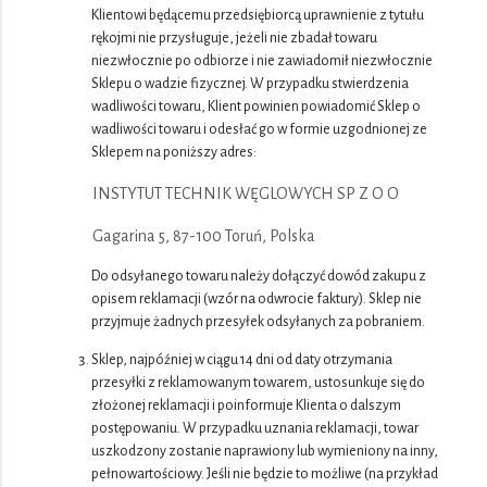
Klientowi będącemu przedsiębiorcą uprawnienie z tytułu
rękojmi nie przysługuje, jeżeli nie zbadał towaru
niezwłocznie po odbiorze i nie zawiadomił niezwłocznie
Sklepu o wadzie fizycznej. W przypadku stwierdzenia
wadliwości towaru, Klient powinien powiadomić Sklep o
wadliwości towaru i odesłać go w formie uzgodnionej ze
Sklepem na poniższy adres:
INSTYTUT TECHNIK WĘGLOWYCH SP Z O O
Gagarina 5, 87-100 Toruń, Polska
Do odsyłanego towaru należy dołączyć dowód zakupu z
opisem reklamacji (wzór na odwrocie faktury). Sklep nie
przyjmuje żadnych przesyłek odsyłanych za pobraniem.
Sklep, najpóźniej w ciągu 14 dni od daty otrzymania
przesyłki z reklamowanym towarem, ustosunkuje się do
złożonej reklamacji i poinformuje Klienta o dalszym
postępowaniu. W przypadku uznania reklamacji, towar
uszkodzony zostanie naprawiony lub wymieniony na inny,
pełnowartościowy. Jeśli nie będzie to możliwe (na przykład