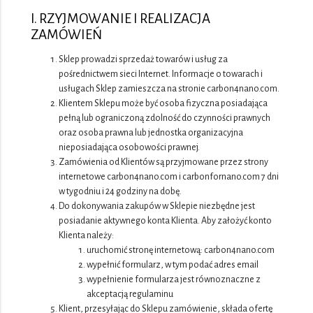
I. RZYJMOWANIE I REALIZACJA
ZAMÓWIEŃ
Sklep prowadzi sprzedaż towarów i usług za
pośrednictwem sieci Internet. Informacje o towarach i
usługach Sklep zamieszcza na stronie carbon4nano.com.
Klientem Sklepu może być osoba fizyczna posiadająca
pełną lub ograniczoną zdolność do czynności prawnych
oraz osoba prawna lub jednostka organizacyjna
nieposiadająca osobowości prawnej.
Zamówienia od Klientów są przyjmowane przez strony
internetowe carbon4nano.com i carbonfornano.com 7 dni
w tygodniu i 24 godziny na dobę.
Do dokonywania zakupów w Sklepie niezbędne jest
posiadanie aktywnego konta Klienta. Aby założyć konto
Klienta należy:
uruchomić stronę internetową: carbon4nano.com
wypełnić formularz, w tym podać adres email
wypełnienie formularza jest równoznaczne z
akceptacją regulaminu
Klient, przesyłając do Sklepu zamówienie, składa ofertę